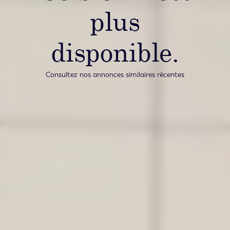
plus
disponible.
Consultez nos annonces similaires récentes