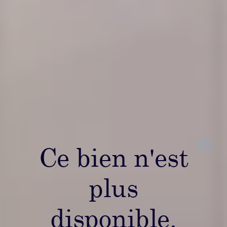
Ce bien n'est
plus
disponible.