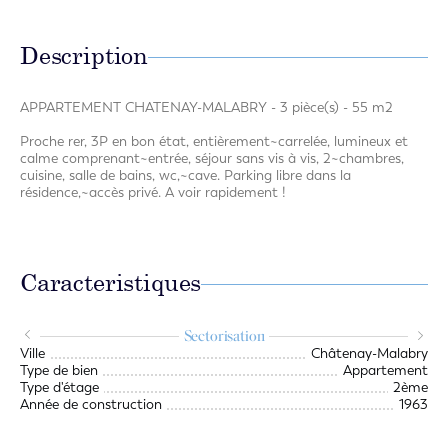
Description
APPARTEMENT CHATENAY-MALABRY - 3 pièce(s) - 55 m2
Proche rer, 3P en bon état, entièrement~carrelée, lumineux et
calme comprenant~entrée, séjour sans vis à vis, 2~chambres,
cuisine, salle de bains, wc,~cave. Parking libre dans la
résidence,~accès privé. A voir rapidement !
Caracteristiques
Sectorisation
.an
Ville
Châtenay-Malabry
.an
Type de bien
Appartement
Type d'étage
2ème
2 
Année de construction
1963
1 S
1 T
1 S