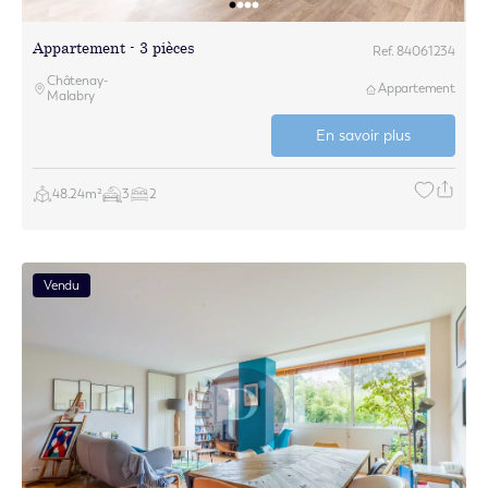
Appartement - 3 pièces
Ref. 84061234
Châtenay-
Appartement
Malabry
En savoir plus
48.24m²
3
2
Vendu