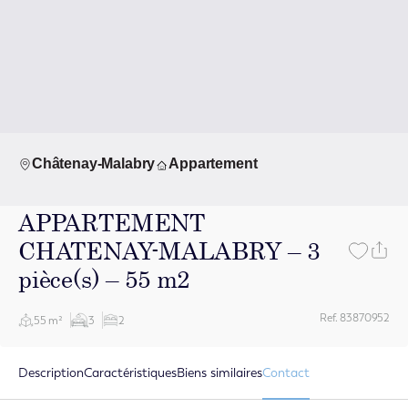
Châtenay-Malabry
Appartement
APPARTEMENT
CHATENAY-MALABRY – 3
pièce(s) – 55 m2
Ref. 83870952
55 m²
3
2
Description
Caractéristiques
Biens similaires
Contact