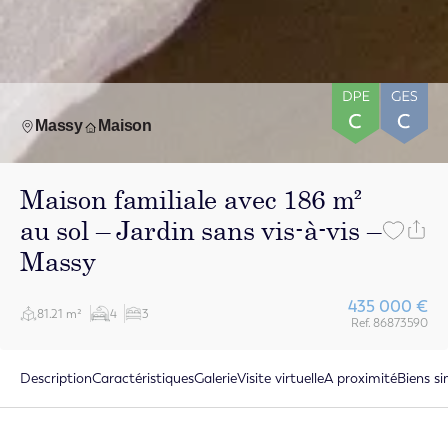
Massy
Maison
Maison familiale avec 186 m²
au sol – Jardin sans vis-à-vis –
Massy
435 000 €
81.21 m²
4
3
Ref. 86873590
Description
Caractéristiques
Galerie
Visite virtuelle
A proximité
Biens si