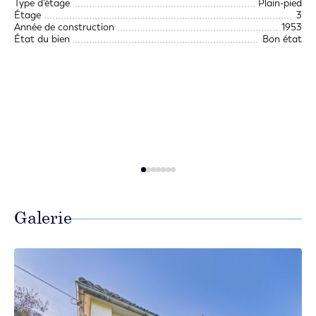
Type d'étage
Plain-pied
1 E
Étage
3
1 S
Année de construction
1953
1 
État du bien
Bon état
1 S
1 T
1 
1 P
1 
1 S
1 
1 D
1 S
Galerie