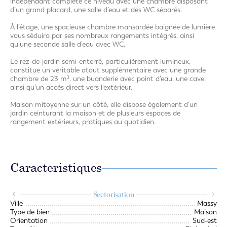
indépendant complète ce niveau avec une chambre disposant
d’un grand placard, une salle d’eau et des WC séparés.
À l’étage, une spacieuse chambre mansardée baignée de lumière
vous séduira par ses nombreux rangements intégrés, ainsi
qu’une seconde salle d’eau avec WC.
Le rez-de-jardin semi-enterré, particulièrement lumineux,
constitue un véritable atout supplémentaire avec une grande
chambre de 23 m², une buanderie avec point d’eau, une cave,
ainsi qu’un accès direct vers l’extérieur.
Maison mitoyenne sur un côté, elle dispose également d’un
jardin ceinturant la maison et de plusieurs espaces de
rangement extérieurs, pratiques au quotidien.
Caracteristiques
Sectorisation
.an
Ville
Massy
.an
Type de bien
Maison
Orientation
Sud-est
Loi