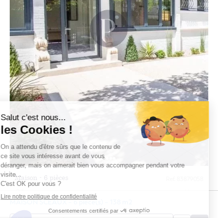
Maison - 6 pièces
Ref. 83879058
Sceaux
Maison
MAISON SCEAUX – 6 pièce(s) – 138 m2
En savoir plus