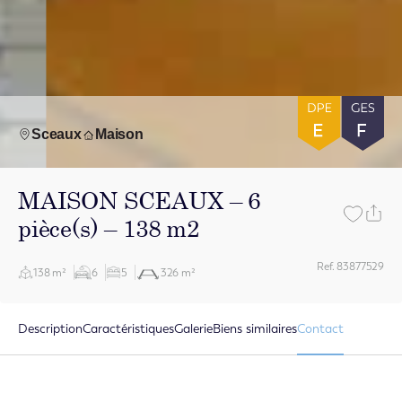
Sceaux
Maison
MAISON SCEAUX – 6
pièce(s) – 138 m2
Ref. 83877529
138 m²
6
5
326 m²
Description
Caractéristiques
Galerie
Biens similaires
Contact