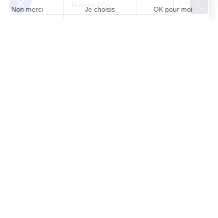
Prendre RDV
198m²
6
5
Contactez-nous
Vendu
Maison - 6 pièces
Ref. 83878820