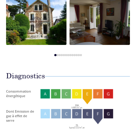
Diagnostics
Consommation
énergétique
318
kWh/m².an
Dont Emission de
gaz à effet de
serre
75
kgeqCO2/m².an