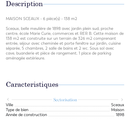
Description
MAISON SCEAUX - 6 pièce(s) - 138 m2
Sceaux, belle meulière de 1898 avec jardin plein sud, proche
centre, école Marie Curie, commerces et RER B. Cette maison de
138 m2 est construite sur un terrain de 326 m2 comprenant
entrée, séjour avec cheminée et porte fenêtre sur jardin, cuisine
séparée, 5 chambres, 2 salle de bains et 2 wc. Sous sol avec
cave, buanderie et pièce de rangement. 1 place de parking
aménagée extérieure.
Caracteristiques
Sectorisation
.an
Ville
Sceaux
.an
Type de bien
Maison
Année de construction
1898
Loi
1 S
1 P