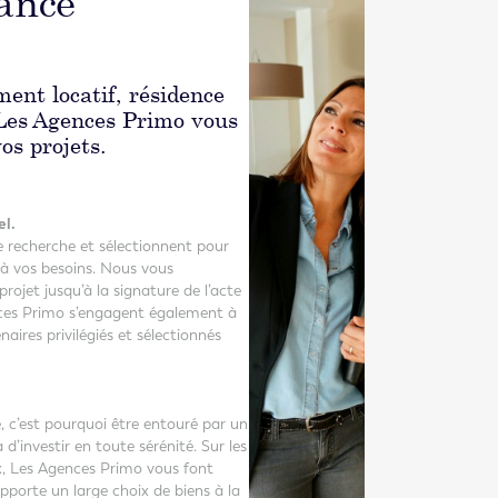
iance
ent locatif, résidence
 Les Agences Primo vous
s projets.
el.
re recherche et sélectionnent pour
 à vos besoins. Nous vous
ojet jusqu’à la signature de l’acte
nces Primo s’engagent également à
aires privilégiés et sélectionnés
 c’est pourquoi être entouré par un
’investir en toute sérénité. Sur les
aux, Les Agences Primo vous font
apporte un large choix de biens à la