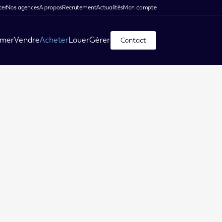
ter
Nos agences
A propos
Recrutement
Actualités
Mon compte
imer
Vendre
Acheter
Louer
Gérer
Contact