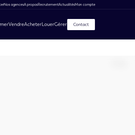
ter
Nos agences
A propos
Recrutement
Actualités
Mon compte
imer
Vendre
Acheter
Louer
Gérer
Contact