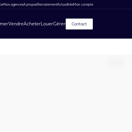
ter
Nos agences
A propos
Recrutement
Actualités
Mon compte
imer
Vendre
Acheter
Louer
Gérer
Contact