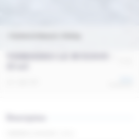
Verrières-le-Buisson
Parking
VERRIERES LE BUISSON –
22 m2
170 €
m²
0
0
Ref. 83872907
Description
VERRIERES LE BUISSON - 22 m2