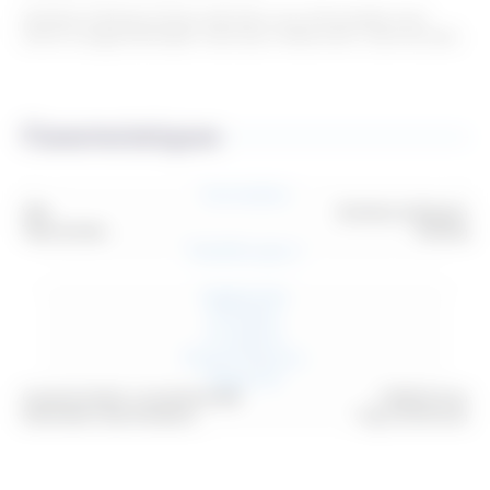
Verrières le Buisson.Centre ville dans cour d'immeuble, local
22m2 à usage d'entrepôt. Sans eau ni életcricité.~Libre de suite.
Caracteristiques
Sectorisation
Ville
Verrières-le-Buisson
Type de bien
Parking
Detail des pieces
Equipements
Proximites
Prestations
Element financiers
Diagnostics
Consommation conventionnelle
-1 kWh/m2.an
Estimation des émissions
-1 kg CO2/m2.an