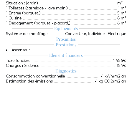
Situation : jardin)
m²
1 Toilettes (carrelage - lave main,)
1 m²
1 Entrée (parquet,)
5 m²
1 Cuisine
8 m²
1 Dégagement (parquet - placard,)
6 m²
Equipements
Système de chauffage
Convecteur, Individuel, Electrique
Proximites
Prestations
Ascenseur
Element financiers
Taxe foncière
1 456€
Charges résidence
154€
Diagnostics
Consommation conventionnelle
-1 kWh/m2.an
Estimation des émissions
-1 kg CO2/m2.an