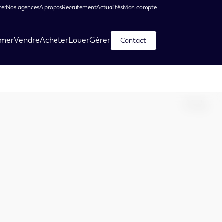
ter
Nos agences
A propos
Recrutement
Actualités
Mon compte
imer
Vendre
Acheter
Louer
Gérer
Contact