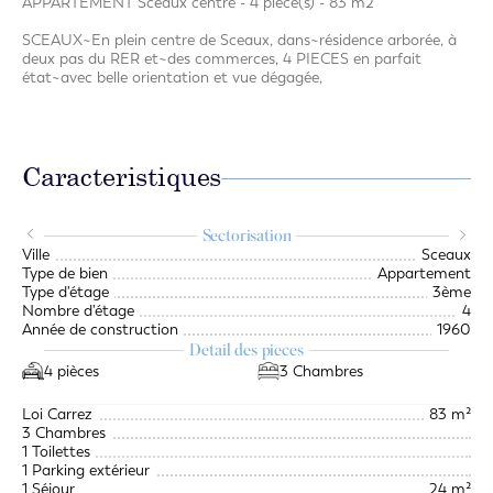
APPARTEMENT Sceaux centre - 4 pièce(s) - 83 m2
SCEAUX~En plein centre de Sceaux, dans~résidence arborée, à
deux pas du RER et~des commerces, 4 PIECES en parfait
état~avec belle orientation et vue dégagée,
Caracteristiques
Sectorisation
Ville
Sceaux
Type de bien
Appartement
Type d'étage
3ème
Nombre d'étage
4
Année de construction
1960
Detail des pieces
4 pièces
3 Chambres
Loi Carrez
83 m²
3 Chambres
1 Toilettes
1 Parking extérieur
1 Séjour
24 m²