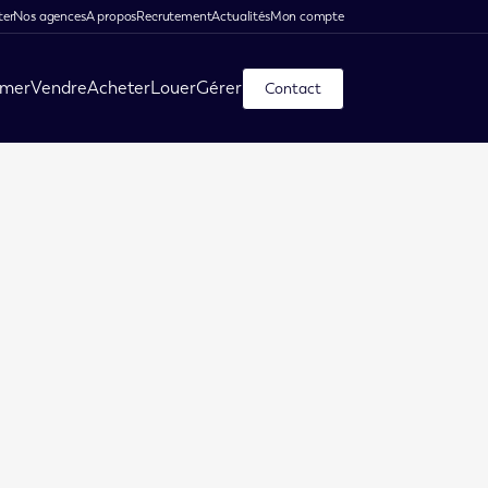
ter
Nos agences
A propos
Recrutement
Actualités
Mon compte
imer
Vendre
Acheter
Louer
Gérer
Contact