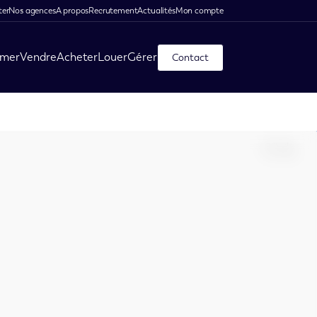
ter
Nos agences
A propos
Recrutement
Actualités
Mon compte
imer
Vendre
Acheter
Louer
Gérer
Contact