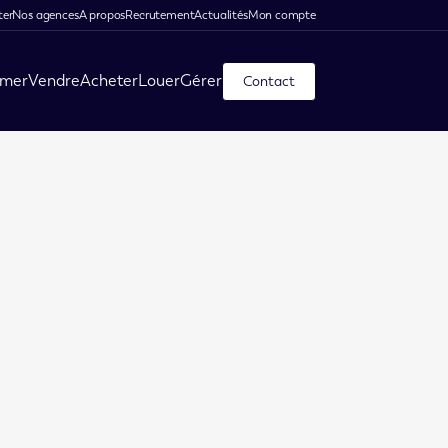
ter
Nos agences
A propos
Recrutement
Actualités
Mon compte
imer
Vendre
Acheter
Louer
Gérer
Contact