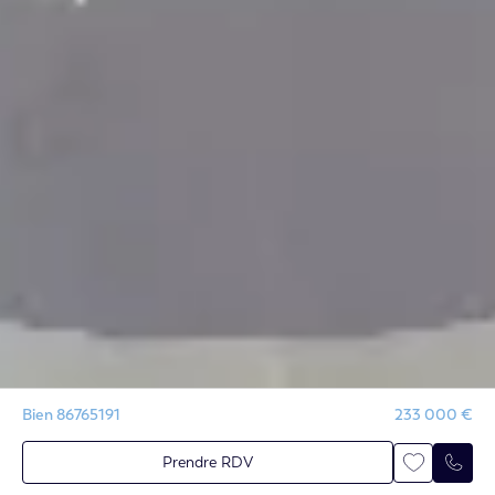
Bien 86765191
233 000 €
Prendre RDV