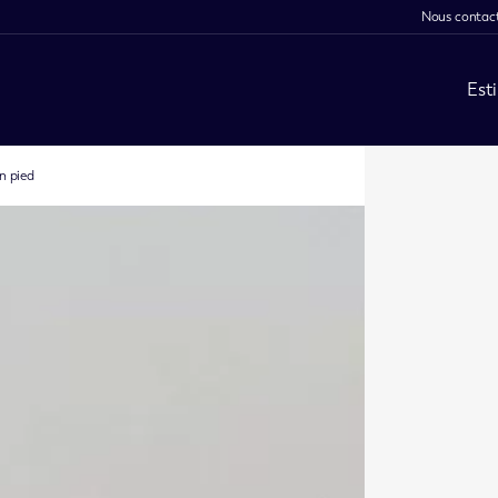
Nous contac
Est
n pied