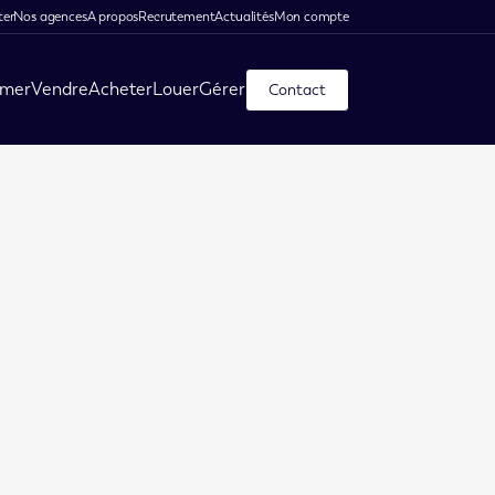
ter
Nos agences
A propos
Recrutement
Actualités
Mon compte
imer
Vendre
Acheter
Louer
Gérer
Contact