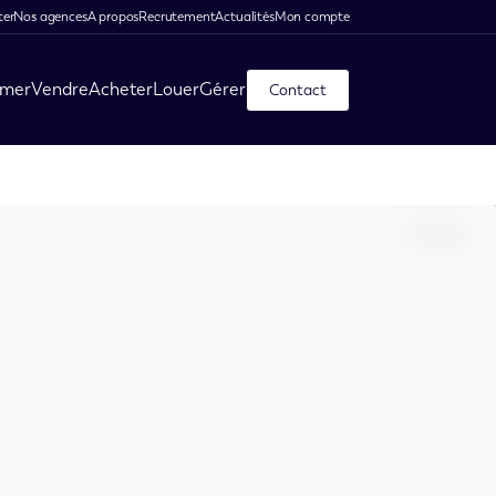
ter
Nos agences
A propos
Recrutement
Actualités
Mon compte
imer
Vendre
Acheter
Louer
Gérer
Contact