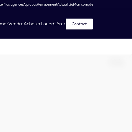
ter
Nos agences
A propos
Recrutement
Actualités
Mon compte
imer
Vendre
Acheter
Louer
Gérer
Contact