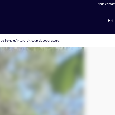
Nous contac
Est
x de Berny à Antony-Un coup de coeur assuré!