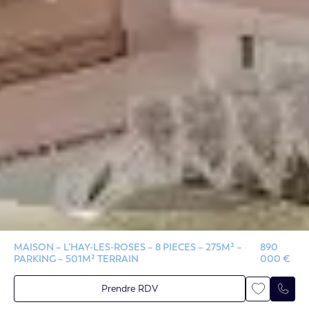
MAISON – L’HAY-LES-ROSES – 8 PIECES – 275M² –
890
PARKING – 501M² TERRAIN
000 €
Prendre RDV