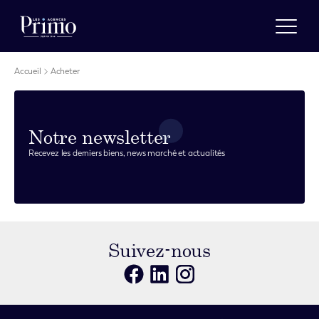
Accueil
Acheter
Estimer
Nos agences
A propos
Notre newsletter
Actualités
Recevez les derniers biens, news marché et actualités
Recrutement
Vendre
Acheter
Suivez-nous
Louer
Gérer