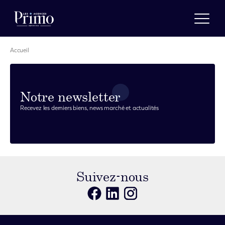
Accueil
Estimer
Nos agences
A propos
Notre newsletter
Actualités
Recevez les derniers biens, news marché et actualités
Recrutement
Vendre
Acheter
Suivez-nous
Louer
Gérer