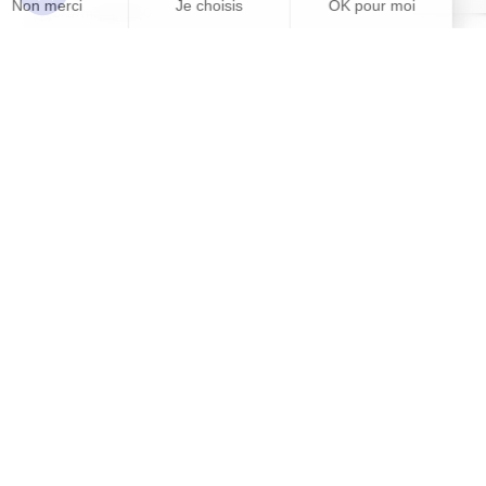
27.57m²
1
0
Contactez-nous
Exclusivité
Appartement - 1 pièce
Ref. 83867597
Châtenay-
728 €
Appartement
Malabry
En savoir plus