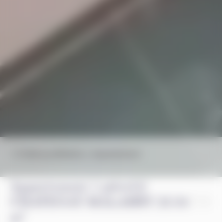
Châtenay-Malabry
Appartement
Appartement 1 pièce(s)
CHATENAY MALABRY 23.54
m²