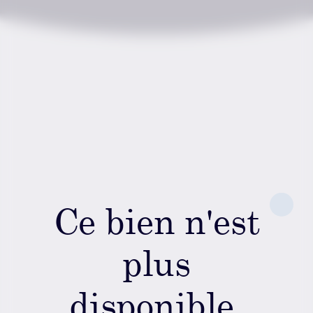
Ce bien n'est
plus
disponible.