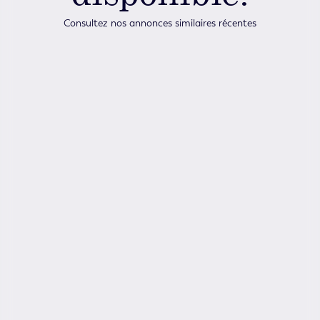
Consultez nos annonces similaires récentes