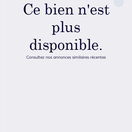
Ce bien n'est
plus
disponible.
Consultez nos annonces similaires récentes