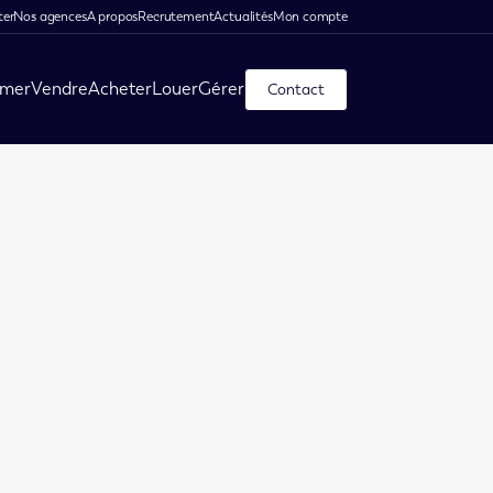
ter
Nos agences
A propos
Recrutement
Actualités
Mon compte
imer
Vendre
Acheter
Louer
Gérer
Contact