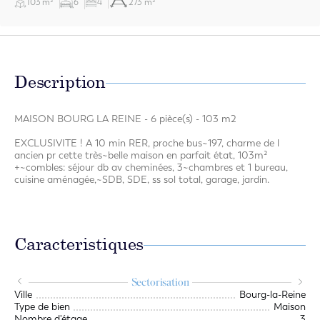
103 m²
6
4
273 m²
Description
MAISON BOURG LA REINE - 6 pièce(s) - 103 m2
EXCLUSIVITE ! A 10 min RER, proche bus~197, charme de l
ancien pr cette très~belle maison en parfait état, 103m²
+~combles: séjour db av cheminées, 3~chambres et 1 bureau,
cuisine aménagée,~SDB, SDE, ss sol total, garage, jardin.
Caracteristiques
Sectorisation
Ville
Bourg-la-Reine
Type de bien
Maison
Nombre d'étage
3