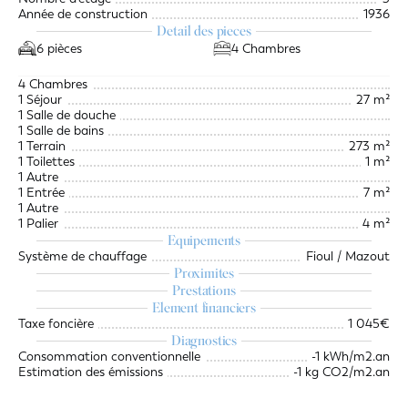
Année de construction
1936
Detail des pieces
6 pièces
4 Chambres
4 Chambres
1 Séjour
27 m²
1 Salle de douche
1 Salle de bains
1 Terrain
273 m²
1 Toilettes
1 m²
1 Autre
1 Entrée
7 m²
1 Autre
1 Palier
4 m²
Equipements
Système de chauffage
Fioul / Mazout
Proximites
Prestations
Element financiers
Taxe foncière
1 045€
Diagnostics
Consommation conventionnelle
-1 kWh/m2.an
Estimation des émissions
-1 kg CO2/m2.an