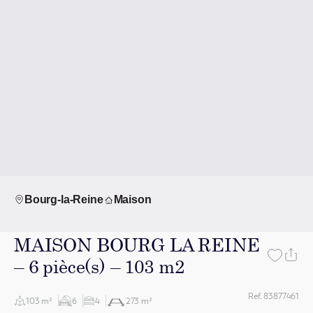
Bourg-la-Reine
Maison
MAISON BOURG LA REINE
– 6 pièce(s) – 103 m2
Ref. 83877461
103 m²
6
4
273 m²