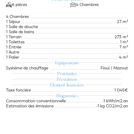
6 pièces
4 Chambres
4 Chambres
1 Séjour
27 m²
1 Salle de douche
1 Salle de bains
1 Terrain
273 m²
1 Toilettes
1 m²
1 Entrée
7 m²
1 Autre
1 Palier
4 m²
Equipements
Système de chauffage
Fioul / Mazout
Proximites
Prestations
Element financiers
Taxe foncière
1 045€
Diagnostics
Consommation conventionnelle
-1 kWh/m2.an
Estimation des émissions
-1 kg CO2/m2.an