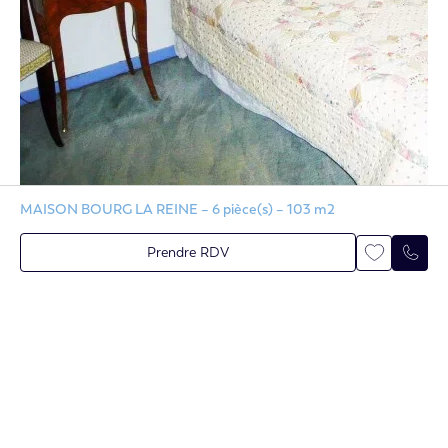
MAISON BOURG LA REINE – 6 pièce(s) – 103 m2
Maison - 6 pièces
Ref. 83878822
Bourg-
Prendre RDV
Maison
la-Reine
En savoir plus
Contactez-nous
135m²
6
5
165 m²
Vendu