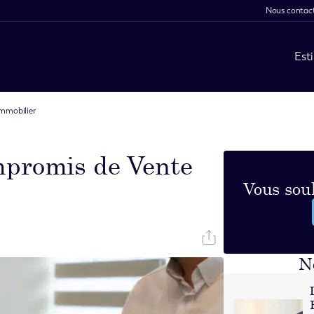
Nous contac
Est
mmobilier
promis de Vente
Vous souh
N