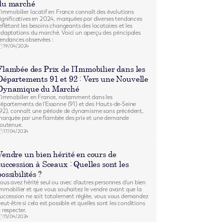
du marché
'immobilier locatif en France connaît des évolutions
ignificatives en 2024, marquées par diverses tendances
eflétant les besoins changeants des locataires et les
daptations du marché. Voici un aperçu des principales
endances observées :
19/04/2024
Flambée des Prix de l’Immobilier dans les
Départements 91 et 92 : Vers une Nouvelle
Dynamique du Marché
'immobilier en France, notamment dans les
épartements de l'Essonne (91) et des Hauts-de-Seine
92), connaît une période de dynamisme sans précédent,
arquée par une flambée des prix et une demande
outenue.
17/04/2024
Vendre un bien hérité en cours de
succession à Sceaux : Quelles sont les
possibilités ?
ous avez hérité seul ou avec d'autres personnes d'un bien
mmobilier et que vous souhaitez le vendre avant que la
uccession ne soit totalement réglée, vous vous demandez
eut-être si cela est possible et quelles sont les conditions
 respecter.
15/04/2024