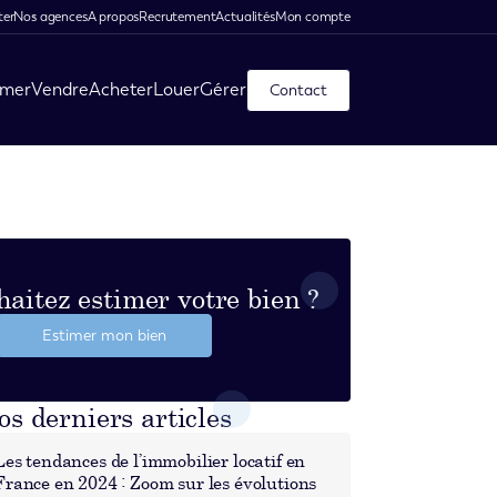
ter
Nos agences
A propos
Recrutement
Actualités
Mon compte
imer
Vendre
Acheter
Louer
Gérer
Contact
aitez estimer votre bien ?
Estimer mon bien
os derniers articles
Les tendances de l’immobilier locatif en
France en 2024 : Zoom sur les évolutions