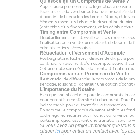
Qu’est-ce qu’un Compromis de Vente ?
Appelé aussi promesse synallagmatique de vente
l’acheteur et du vendeur autour des modalités de l
à acquérir le bien selon les termes établis, et le 
éléments essentiels tels que la description du bien, 
(obtention d’un financement), et les délais prévus.
Timing entre Compromis et Vente
Habituellement, un intervalle de trois mois est ob
finalisation de la vente, permettant de boucler l
administratives nécessaires.
Rétractation et Versement d’Acompte
Post-signature, l’acheteur dispose de dix jours pour
continue, le versement d’un acompte, souvent comp
Cet acompte sera déduit du montant final au mome
Compromis versus Promesse de Vente
Il est crucial de différencier le compromis de la p
s’engage, laissant à l’acheteur une option d’achat
L’Importance du Notaire
Bien que non obligatoire pour le compromis, la con
pour garantir la conformité du document. Pour l’ac
indispensable pour authentifier la transaction.
En somme, le compromis de vente établit les fond
cadre légal et sécurisé pour l’achat ou la vente. 
partie impliquée, assurant une transition sereine ve
Si vous avez un projet immobilier que vous s
cliquer
ici
pour entrer en contact avec les a