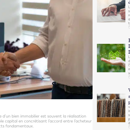
L
s
r
a
t
L
d
(
m
s
v
i
s
 d’un bien immobilier est souvent la réalisation
p
 capital en concrétisant l’accord entre l’acheteur
à
pects fondamentaux.