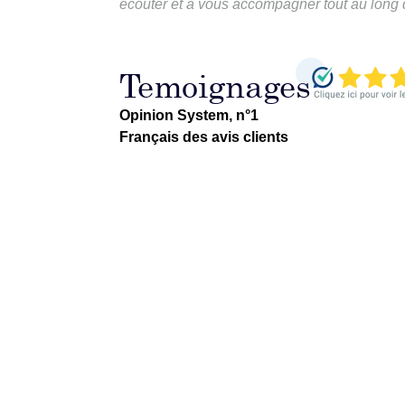
écouter et à vous accompagner tout au long de
Temoignages
Opinion System, n°1
Français des avis clients