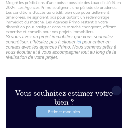
Malgré les prédictions d’une baisse possible des taux d’intérêt en
2024, Les Agences Primo soulignent une période de prudence.
Les conditions d’accès au crédit, bien que potentiellement
améliorées, ne signalent pas pour autant un redémarrage
immédiat du marché. Les Agences Primo restent à votre
disposition pour naviguer dans ce marché changeant, offrant
expertise et conseils pour vos projets immobiliers.
Si vous avez un projet immobilier que vous souhaitez
concrétiser, n’hésitez pas à cliquer
ici
pour entrer en
contact avec les agences Primo. Nous sommes prêts à
vous écouter et à vous accompagner tout au long de la
réalisation de votre projet.
Vous souhaitez estimer votre
bien ?
Estimer mon bien