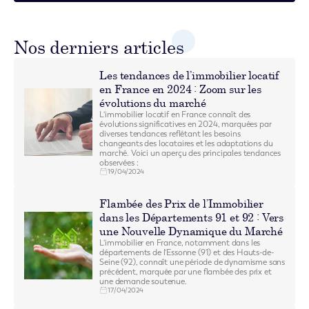
Nos derniers articles
Les tendances de l’immobilier locatif
en France en 2024 : Zoom sur les
évolutions du marché
L'immobilier locatif en France connaît des
évolutions significatives en 2024, marquées par
diverses tendances reflétant les besoins
changeants des locataires et les adaptations du
marché. Voici un aperçu des principales tendances
observées :
19/04/2024
Flambée des Prix de l’Immobilier
dans les Départements 91 et 92 : Vers
une Nouvelle Dynamique du Marché
L'immobilier en France, notamment dans les
départements de l'Essonne (91) et des Hauts-de-
Seine (92), connaît une période de dynamisme sans
précédent, marquée par une flambée des prix et
une demande soutenue.
17/04/2024