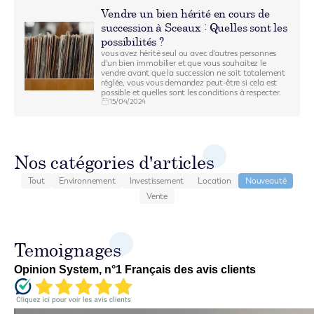
Vendre un bien hérité en cours de
succession à Sceaux : Quelles sont les
possibilités ?
vous avez hérité seul ou avec d'autres personnes
d'un bien immobilier et que vous souhaitez le
vendre avant que la succession ne soit totalement
réglée, vous vous demandez peut-être si cela est
possible et quelles sont les conditions à respecter.
15/04/2024
Nos catégories d'articles
Tout
Environnement
Investissement
Location
Nouveauté
Vente
Temoignages
Opinion System, n°1 Français des avis clients