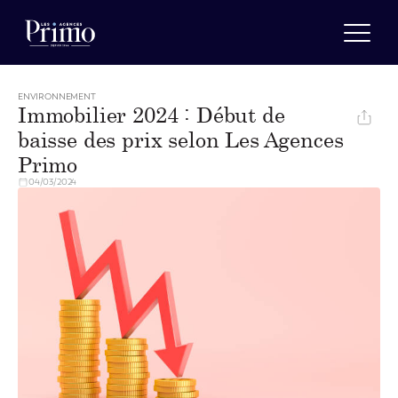
ENVIRONNEMENT
Immobilier 2024 : Début de
baisse des prix selon Les Agences
Estimer
Nos agences
Primo
A propos
Actualités
04/03/2024
Recrutement
Vendre
Acheter
Louer
Gérer