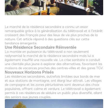
Le marché de la résidence secondaire a connu un essor
remarquable grâce à la généralisation du télétravail et à l’intérêt
croissant des Français pour des lieux de vie plus proches de la
nature. Cet article répond à des questions clés sur cette
tendance émergente.
Une Résidence Secondaire Réinventée
La montée en puissance du télétravail a non seulement
redynamisé le marché de la résidence secondaire mais lui a
également insufflé une nouvelle vie. La crise sanitaire a conduit
une clientèle plus jeune à explorer des alternatives, favorisant les
maisons de vacances proches des centres-villes et des gares TGV.
Nouveaux Horizons Prisés
Les résidences secondaires, autrefois limitées aux bords de mer
et aux stations de montagne, ont élargi leur attrait. Les villages
de campagne et les zones périurbaines sont devenus des choix
populaires, offrant calme et verdure. Le télétravail a également
permis à ces résidences de séduire un public plus diversifié, allant
des seniors aux jeunes couples.