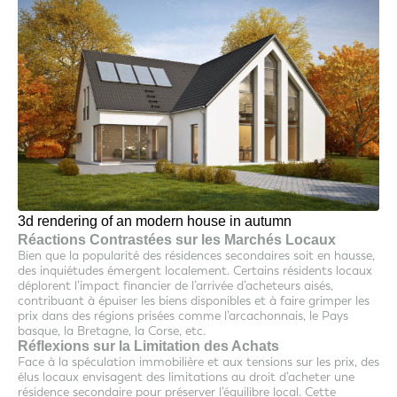
3d rendering of an modern house in autumn
Réactions Contrastées sur les Marchés Locaux
Bien que la popularité des résidences secondaires soit en hausse,
des inquiétudes émergent localement. Certains résidents locaux
déplorent l’impact financier de l’arrivée d’acheteurs aisés,
contribuant à épuiser les biens disponibles et à faire grimper les
prix dans des régions prisées comme l’arcachonnais, le Pays
basque, la Bretagne, la Corse, etc.
Réflexions sur la Limitation des Achats
Face à la spéculation immobilière et aux tensions sur les prix, des
élus locaux envisagent des limitations au droit d’acheter une
résidence secondaire pour préserver l’équilibre local. Cette