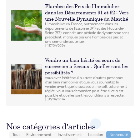
Flambée des Prix de l’Immobilier
dans les Départements 91 et 92 : Vers
une Nouvelle Dynamique du Marché
L'immobilier en France, notamment dans les
départements de l'Essonne (91) et des Hauts-de-
Seine (92), connaît une période de dynamisme sans
précédent, marquée par une flambée des prix et
une demande soutenue.
17/04/2024
Vendre un bien hérité en cours de
succession à Sceaux : Quelles sont les
possibilités ?
vous avez hérité seul ou avec d'autres personnes
d'un bien immobilier et que vous souhaitez le
vendre avant que la succession ne soit totalement
réglée, vous vous demandez peut-être si cela est
possible et quelles sont les conditions à respecter.
15/04/2024
Nos catégories d'articles
Tout
Environnement
Investissement
Location
Nouveauté