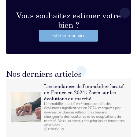
Vous souhaitez estimer votre
bien ?
Estimer mon bien
Nos derniers articles
Les tendances de l’immobilier locatif
en France en 2024 : Zoom sur les
évolutions du marché
L'immobilier locatif en France connaît des
évolutions significatives en 2024, marquées par
diverses tendances reflétant les besoins
changeants des locataires et les adaptations du
marché. Voici un aperçu des principales tendances
observées :
19/04/2024